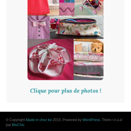
Clique pour plus de photos !
© Copyright
Made in chez toi
2015. Powered by
WordPress
. Thème initial
par
BluChic