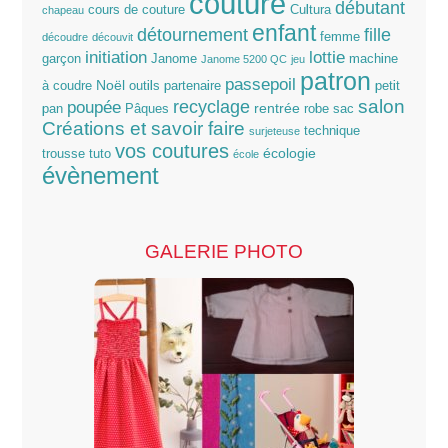
couture
débutant
cours de couture
Cultura
chapeau
enfant
détournement
fille
femme
découdre
découvit
lottie
initiation
garçon
Janome
machine
Janome 5200 QC
jeu
patron
passepoil
Noël
à coudre
outils
partenaire
petit
salon
poupée
recyclage
rentrée
pan
Pâques
robe
sac
Créations et savoir faire
technique
surjeteuse
vos coutures
écologie
trousse
tuto
école
évènement
GALERIE PHOTO