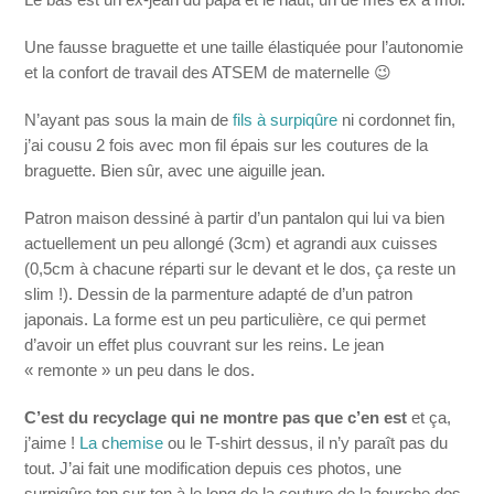
Une fausse braguette et une taille élastiquée pour l’autonomie
et la confort de travail des ATSEM de maternelle 😉
N’ayant pas sous la main de
fils à surpiqûre
ni cordonnet fin,
j’ai cousu 2 fois avec mon fil épais sur les coutures de la
braguette. Bien sûr, avec une aiguille jean.
Patron maison dessiné à partir d’un pantalon qui lui va bien
actuellement un peu allongé (3cm) et agrandi aux cuisses
(0,5cm à chacune réparti sur le devant et le dos, ça reste un
slim !). Dessin de la parmenture adapté de d’un patron
japonais. La forme est un peu particulière, ce qui permet
d’avoir un effet plus couvrant sur les reins. Le jean
« remonte » un peu dans le dos.
C’est du recyclage qui ne montre pas que c’en est
et ça,
j’aime !
La
c
hemise
ou le T-shirt dessus, il n’y paraît pas du
tout. J’ai fait une modification depuis ces photos, une
surpiqûre ton sur ton à le long de la couture de la fourche dos.