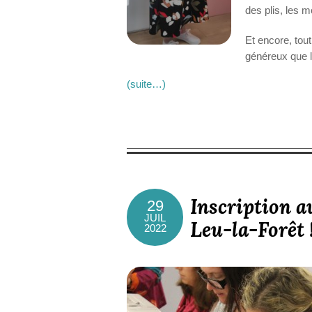
des plis, les
Et encore, tou
généreux que 
(suite…)
Inscription a
29
JUIL
Leu-la-Forêt 
2022