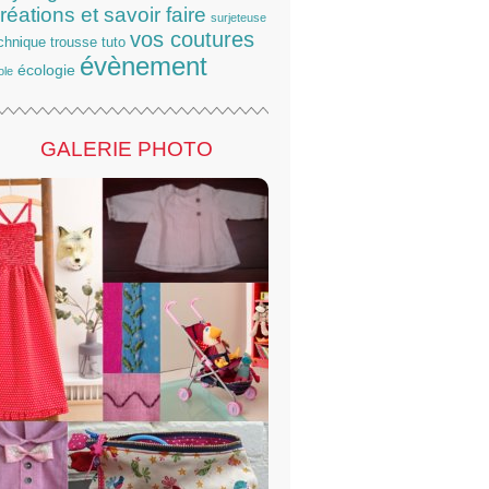
réations et savoir faire
surjeteuse
vos coutures
chnique
trousse
tuto
évènement
écologie
ole
GALERIE PHOTO