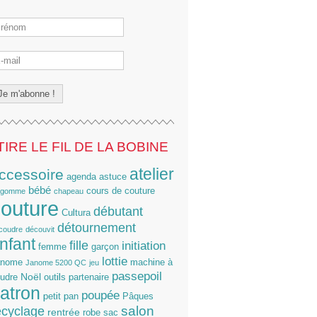
TIRE LE FIL DE LA BOBINE
atelier
ccessoire
agenda
astuce
bébé
cours de couture
lgomme
chapeau
outure
débutant
Cultura
détournement
coudre
découvit
nfant
fille
initiation
femme
garçon
lottie
anome
machine à
Janome 5200 QC
jeu
passepoil
Noël
udre
outils
partenaire
atron
poupée
petit pan
Pâques
salon
ecyclage
rentrée
robe
sac