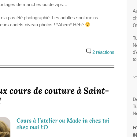
 montages de manches ou de zips…
Au
t n’a pas été photographié. Les adultes sont moins
ch
leurs cadets niveau photos ! *Ahem* Héhé
t'
Tu
Ne
2 réactions
d'
to
ux cours de couture à Saint-
!
De
Tu
N
Cours à l’atelier ou Made in chez toi
chez moi !:D
R
M