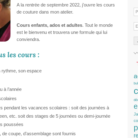
A la rentrée de septembre 2022, j’ouvre les cours
de couture dans mon atelier.
Cours enfants, ados et adultes
. Tout le monde
est le bienvenu et trouvera une formule qui lui
conviendra.
s les cours :
n rythme, son espace
a
bu
c
ou à l’année
colaires
dé
e
ers pendant les vacances scolaires : soit des journées à
J
, etc. soit des stages de 5 journées ou demi-journée
co
lus poussées
p
e, de coupe, d’assemblage sont fournis
r