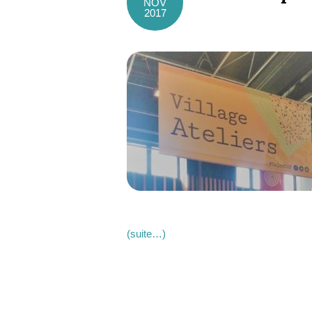
NOV
2017
(suite…)