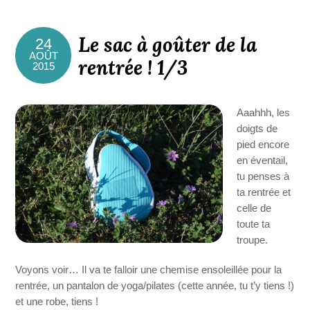
Le sac à goûter de la
24
AOÛT
rentrée ! 1/3
2015
Aaahhh, les
doigts de
pied encore
en éventail,
tu penses à
ta rentrée et
celle de
toute ta
troupe.
Voyons voir… Il va te falloir une chemise ensoleillée pour la
rentrée, un pantalon de yoga/pilates (cette année, tu t’y tiens !)
et une robe, tiens !