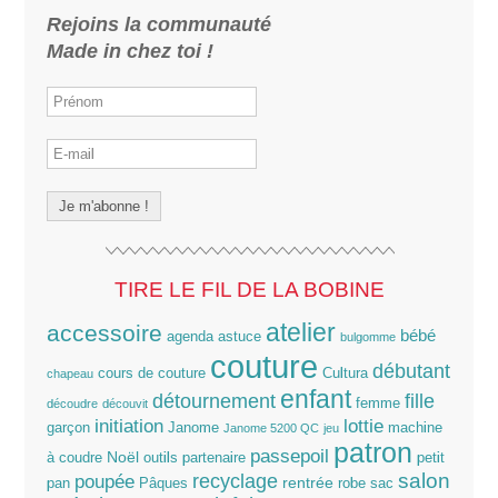
Rejoins la communauté
Made in chez toi !
TIRE LE FIL DE LA BOBINE
atelier
accessoire
bébé
agenda
astuce
bulgomme
couture
débutant
cours de couture
Cultura
chapeau
enfant
détournement
fille
femme
découdre
découvit
lottie
initiation
garçon
Janome
machine
Janome 5200 QC
jeu
patron
passepoil
Noël
à coudre
outils
partenaire
petit
salon
poupée
recyclage
rentrée
pan
Pâques
robe
sac