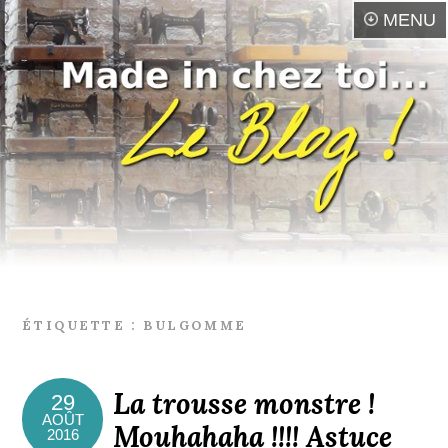
MENU
ÉTIQUETTE :
BULGOMME
La trousse monstre !
29
AOÛT
Mouhahaha !!!! Astuce
2016