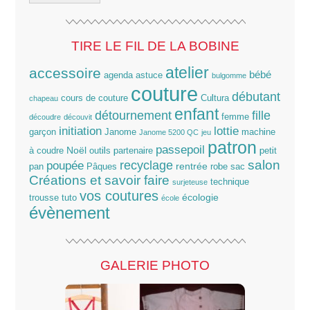
TIRE LE FIL DE LA BOBINE
atelier
accessoire
bébé
agenda
astuce
bulgomme
couture
débutant
cours de couture
Cultura
chapeau
enfant
détournement
fille
femme
découdre
découvit
lottie
initiation
garçon
Janome
machine
Janome 5200 QC
jeu
patron
passepoil
Noël
à coudre
outils
partenaire
petit
salon
poupée
recyclage
rentrée
pan
Pâques
robe
sac
Créations et savoir faire
technique
surjeteuse
vos coutures
écologie
trousse
tuto
école
évènement
GALERIE PHOTO