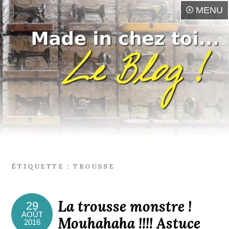
MENU
ÉTIQUETTE :
TROUSSE
La trousse monstre !
29
AOÛT
Mouhahaha !!!! Astuce
2016