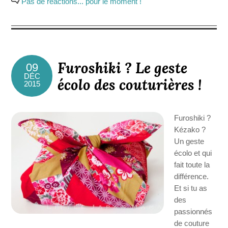
Pas de réactions... pour le moment !
Furoshiki ? Le geste
09
DÉC
écolo des couturières !
2015
Furoshiki ?
Kézako ?
Un geste
écolo et qui
fait toute la
différence.
Et si tu as
des
passionnés
de couture