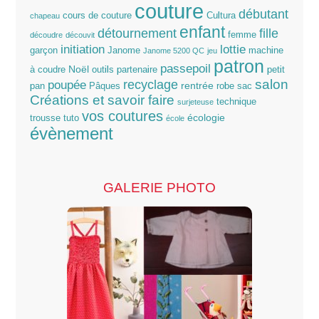
couture
débutant
cours de couture
Cultura
chapeau
enfant
détournement
fille
femme
découdre
découvit
lottie
initiation
garçon
Janome
machine
Janome 5200 QC
jeu
patron
passepoil
Noël
à coudre
outils
partenaire
petit
salon
poupée
recyclage
rentrée
pan
Pâques
robe
sac
Créations et savoir faire
technique
surjeteuse
vos coutures
écologie
trousse
tuto
école
évènement
GALERIE PHOTO