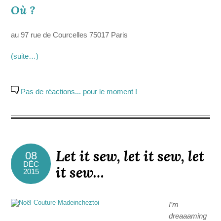
Où ?
au 97 rue de Courcelles 75017 Paris
(suite…)
Pas de réactions... pour le moment !
Let it sew, let it sew, let
08
DÉC
it sew…
2015
I’m
dreaaaming