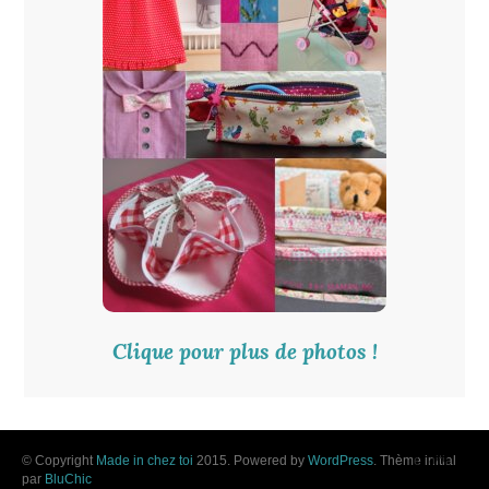
Clique pour plus de photos !
© Copyright
Made in chez toi
2015. Powered by
WordPress
. Thème initial
par
BluChic