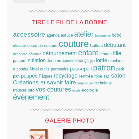
TIRE LE FIL DE LA BOBINE
atelier
accessoire
bébé
agenda
astuce
bulgomme
couture
débutant
cours de couture
Cultura
chapeau
enfant
détournement
fille
femme
découdre
découvit
lottie
initiation
garçon
Janome
machine
Janome 5200 QC
jeu
patron
passepoil
Noël
à coudre
outils
partenaire
petit
salon
poupée
recyclage
rentrée
pan
Pâques
robe
sac
Créations et savoir faire
technique
surjeteuse
vos coutures
écologie
trousse
tuto
école
évènement
GALERIE PHOTO