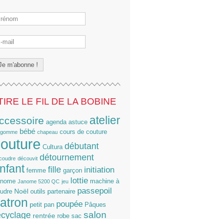
TIRE LE FIL DE LA BOBINE
atelier
ccessoire
agenda
astuce
bébé
cours de couture
lgomme
chapeau
outure
débutant
Cultura
détournement
coudre
découvit
nfant
fille
initiation
femme
garçon
lottie
anome
machine à
Janome 5200 QC
jeu
passepoil
Noël
udre
outils
partenaire
atron
poupée
petit pan
Pâques
salon
ecyclage
rentrée
robe
sac