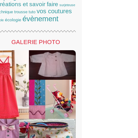
réations et savoir faire
surjeteuse
vos coutures
chnique
trousse
tuto
évènement
écologie
ole
GALERIE PHOTO