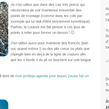
Je n’en utilise que dans des cas très précis qui
Au
nécessitent de voir maintenus ensemble des
ch
points de montage (comme dans les cols par
t'
exemple qui se doit d’être strictement symétrique).
Parfois, la couture me fait penser à ces jeux de
Tu
points à relier pour former un dessin ! 🙂
Ne
d'
J’en utilise aussi pour maintenir des fronces (bah
to
oui, quand même !) ou des plis creux ou plats que
j’épingle bien en deçà de la ligne de couture afin
que les « bords » du pli se touchent sur une longue
il doré de
mon protège-agenda pour lequel, j’avais fait un
De
Tu
N
R
M