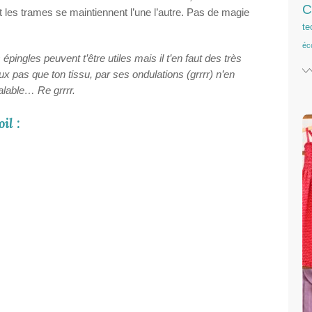
C
et les trames se maintiennent l’une l’autre. Pas de magie
te
éc
épingles peuvent t’être utiles mais il t’en faut des très
eux pas que ton tissu, par ses ondulations (grrrr) n’en
éalable… Re grrrr.
il :