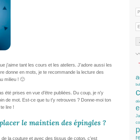
e j’aime tant les cours et les ateliers. J’adore aussi les
ure donne en mots, je te recommande la lecture des
a
au milieu ! 🙂
bu
c
s été prises en vue d’être publiées. Du coup, je n’y
oin de mot. Est-ce que tu t’y retrouves ? Donne-moi ton
dé
e
e lire !
J
acer le maintien des épingles ?
co
p
r
s de la couture et avec des tissus de coton, c’est