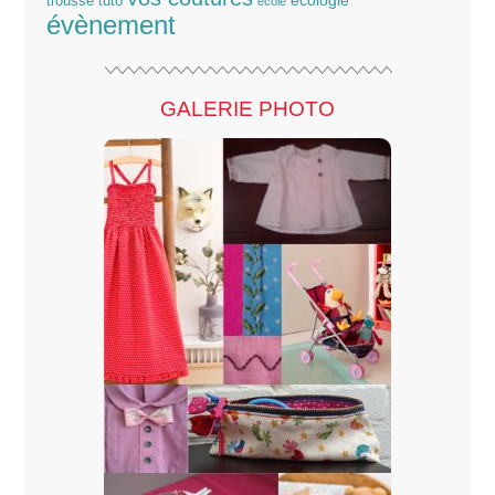
écologie
trousse
tuto
école
évènement
GALERIE PHOTO