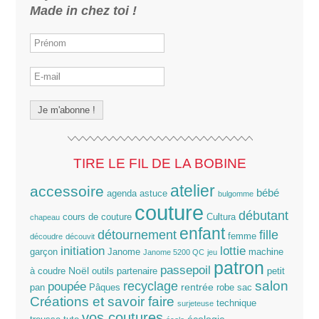
Made in chez toi !
TIRE LE FIL DE LA BOBINE
atelier
accessoire
bébé
agenda
astuce
bulgomme
couture
débutant
cours de couture
Cultura
chapeau
enfant
détournement
fille
femme
découdre
découvit
lottie
initiation
garçon
Janome
machine
Janome 5200 QC
jeu
patron
passepoil
Noël
à coudre
outils
partenaire
petit
salon
poupée
recyclage
rentrée
pan
Pâques
robe
sac
Créations et savoir faire
technique
surjeteuse
vos coutures