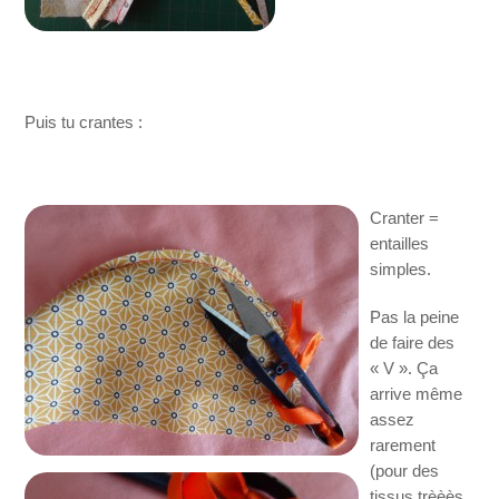
Puis tu crantes :
Cranter =
entailles
simples.
Pas la peine
de faire des
« V ». Ça
arrive même
assez
rarement
(pour des
tissus trèèès