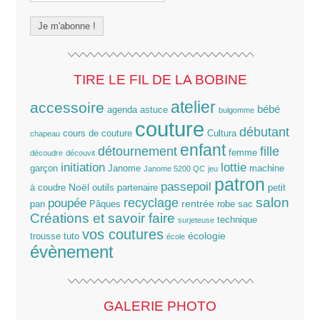
TIRE LE FIL DE LA BOBINE
atelier
accessoire
bébé
agenda
astuce
bulgomme
couture
débutant
cours de couture
Cultura
chapeau
enfant
détournement
fille
femme
découdre
découvit
lottie
initiation
garçon
Janome
machine
Janome 5200 QC
jeu
patron
passepoil
Noël
à coudre
outils
partenaire
petit
salon
poupée
recyclage
rentrée
pan
Pâques
robe
sac
Créations et savoir faire
technique
surjeteuse
vos coutures
écologie
trousse
tuto
école
évènement
GALERIE PHOTO