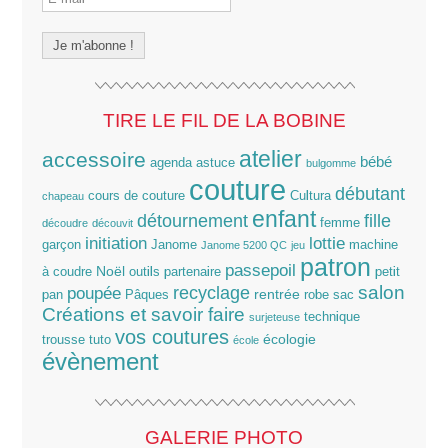
TIRE LE FIL DE LA BOBINE
atelier
accessoire
bébé
agenda
astuce
bulgomme
couture
débutant
cours de couture
Cultura
chapeau
enfant
détournement
fille
femme
découdre
découvit
lottie
initiation
garçon
Janome
machine
Janome 5200 QC
jeu
patron
passepoil
Noël
à coudre
outils
partenaire
petit
salon
poupée
recyclage
rentrée
pan
Pâques
robe
sac
Créations et savoir faire
technique
surjeteuse
vos coutures
écologie
trousse
tuto
école
évènement
GALERIE PHOTO