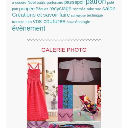
patron
passepoil
Noël
à coudre
outils
partenaire
petit
salon
poupée
recyclage
rentrée
pan
Pâques
robe
sac
Créations et savoir faire
technique
surjeteuse
vos coutures
écologie
trousse
tuto
école
évènement
GALERIE PHOTO