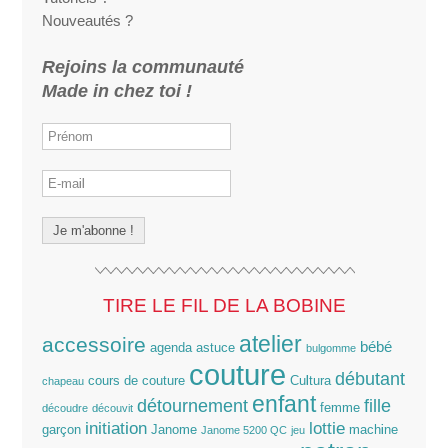
Nouveautés ?
Rejoins la communauté
Made in chez toi !
TIRE LE FIL DE LA BOBINE
atelier
accessoire
bébé
agenda
astuce
bulgomme
couture
débutant
cours de couture
Cultura
chapeau
enfant
détournement
fille
femme
découdre
découvit
lottie
initiation
garçon
Janome
machine
Janome 5200 QC
jeu